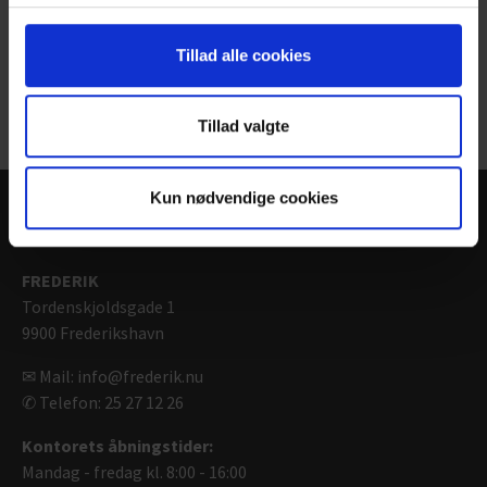
Se meget mere på
www.bangsboblomsterfestival.dk
Tillad alle cookies
Tilbage
Tillad valgte
Kun nødvendige cookies
Kontakt
FREDERIK
Tordenskjoldsgade 1
9900 Frederikshavn
✉ Mail: info@frederik.nu
✆ Telefon: 25 27 12 26
Kontorets åbningstider:
Mandag - fredag kl. 8:00 - 16:00