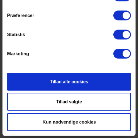
Præferencer
Name It
Statistik
Danmarksgade 70E
9900 Frederikshavn
Marketing
Tillad alle cookies
Frederikshavn Golfklub/
Proshoppen
Tillad valgte
Golfvej 210
9900 Frederikshavn
Kun nødvendige cookies