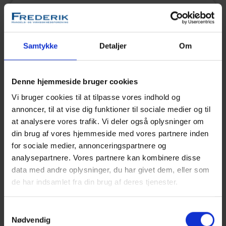
CHANGE Lingerie
Danmarksgade 70B
9900 Frederikshavn
Samtykke
Detaljer
Om
Denne hjemmeside bruger cookies
Vi bruger cookies til at tilpasse vores indhold og
Løvbjerg
annoncer, til at vise dig funktioner til sociale medier og til
Hjørringvej 173
at analysere vores trafik. Vi deler også oplysninger om
9900 Frederikshavn
din brug af vores hjemmeside med vores partnere inden
for sociale medier, annonceringspartnere og
analysepartnere. Vores partnere kan kombinere disse
data med andre oplysninger, du har givet dem, eller som
de har indsamlet fra din brug af deres tjenester.
Fri BikeShop Frederikshavn
Søndergade 20
Samtykkevalg
Nødvendig
9900 Frederikshavn