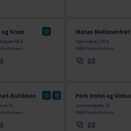
 og Kram
Matas Møllecentret
sgade 58 A
Hjørringvej 143 A
ederikshavn
9900 Frederikshavn
et-Butikken
Park Hotel og Vinba
svej 3A
Jernbanegade 7A
ederikshavn
9900 Frederikshavn