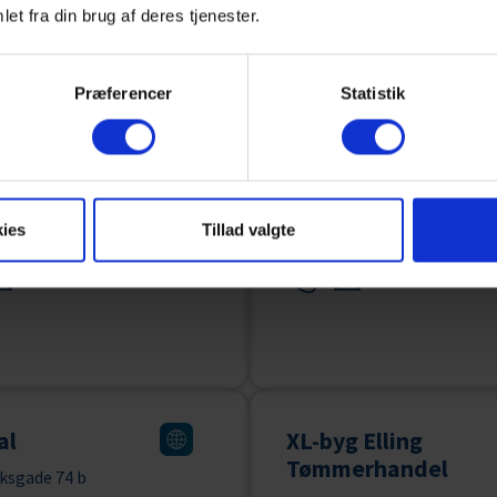
et fra din brug af deres tjenester.
Præferencer
Statistik
Rørbæk Biler
tedsvej 5
Gl. Skagensvej 109
ies
Tillad valgte
ederikshavn
9900 Frederikshavn
al
XL-byg Elling
Tømmerhandel
sgade 74 b