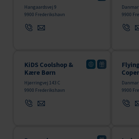
Hangaardsvej 9
Danmar
9900 Frederikshavn
9900 Fr
KiDS Coolshop &
Flyin
Kære Børn
Cope
Hjørringvej 143 C
Danmar
9900 Frederikshavn
9900 Fr