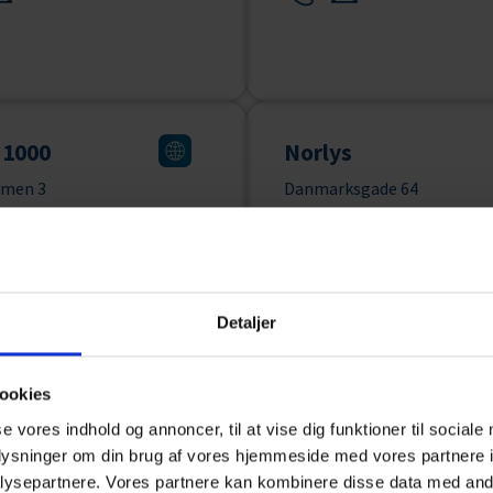
 1000
Norlys
lmen 3
Danmarksgade 64
ederikshavn
9900 Frederikshavn
Detaljer
i Lars Falk
Kjeld Rye´s Skriver
ookies
ksgade 38
Fanøvej 5
se vores indhold og annoncer, til at vise dig funktioner til sociale
ederikshavn
9900 Frederikshavn
oplysninger om din brug af vores hjemmeside med vores partnere i
ysepartnere. Vores partnere kan kombinere disse data med andr