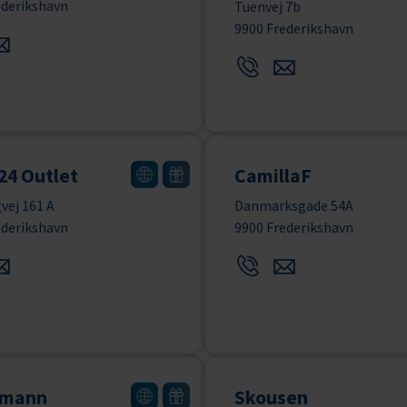
ederikshavn
Tuenvej 7b
9900 Frederikshavn
24 Outlet
CamillaF
vej 161 A
Danmarksgade 54A
ederikshavn
9900 Frederikshavn
hmann
Skousen