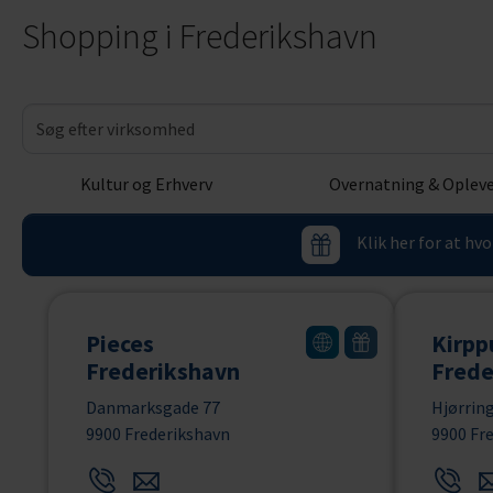
Shopping i Frederikshavn
Kultur og Erhverv
Overnatning & Opleve
Klik her for at hv
Pieces
Kirpp
Frederikshavn
Frede
Danmarksgade 77
Hjørrin
9900 Frederikshavn
9900 Fr