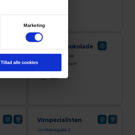
Marketing
Frellsen Chokolade
Danmarksgade 86
Tillad alle cookies
9900 Frederikshavn
Vinspecialisten
Jernbanegade 2