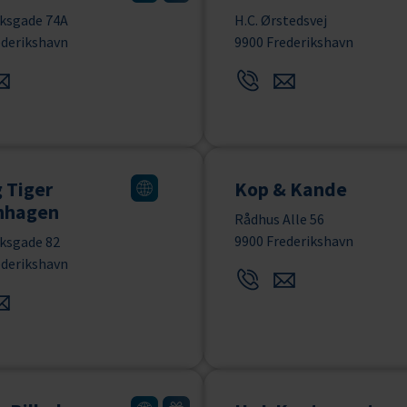
ksgade 74A
H.C. Ørstedsvej
ederikshavn
9900 Frederikshavn
g Tiger
Kop & Kande
nhagen
Rådhus Alle 56
9900 Frederikshavn
ksgade 82
ederikshavn