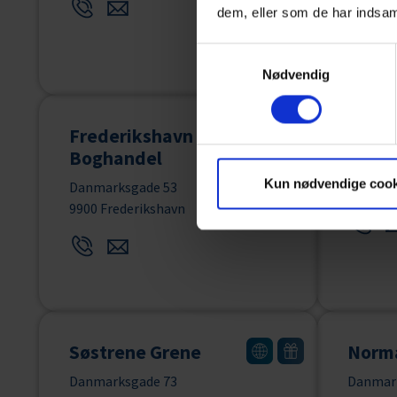
dem, eller som de har indsaml
Samtykkevalg
Nødvendig
Frederikshavn
Meny
Boghandel
H.C. Ørs
Kun nødvendige cook
9900 Fr
Danmarksgade 53
9900 Frederikshavn
Søstrene Grene
Norm
Danmarksgade 73
Danmark