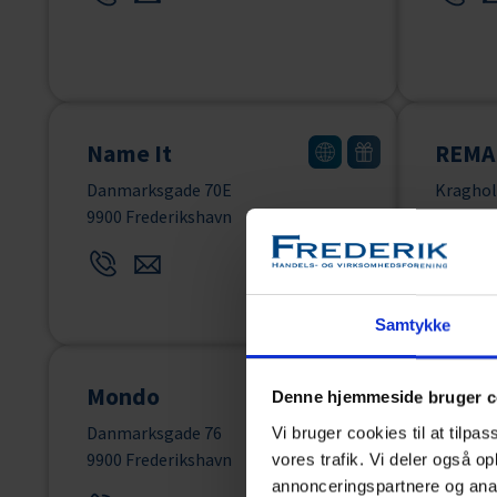
Name It
REMA
Danmarksgade 70E
Kragho
9900 Frederikshavn
9900 Fr
Samtykke
Mondo
Galler
Denne hjemmeside bruger c
Danmarksgade 76
Danmar
Vi bruger cookies til at tilpas
9900 Frederikshavn
9900 Fr
vores trafik. Vi deler også 
annonceringspartnere og anal