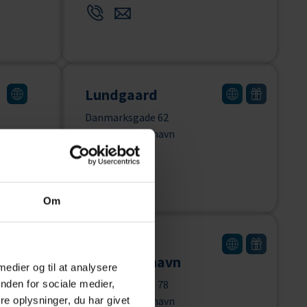
Lundgaard
Danmarksgade 62
9900 Frederikshavn
Om
i
Yousee
Frederikshavn
 medier og til at analysere
nden for sociale medier,
Danmarksgade 78
e oplysninger, du har givet
9900 Frederikshavn