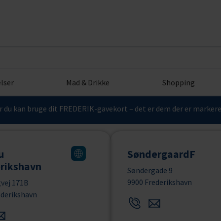
lser
Mad & Drikke
Shopping
or du kan bruge dit FREDERIK-gavekort – det er dem der er mark
u
SøndergaardF
rikshavn
Søndergade 9
9900 Frederikshavn
gvej 171B
ederikshavn