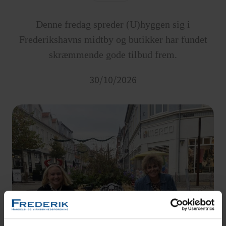
Denne fredag spreder (U)hyggen sig i
Frederikshavns midtby og butikker har fundet
skræmmende gode tilbud frem.
30/10/2026