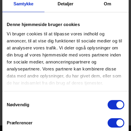
Samtykke
Detaljer
Om
Denne hjemmeside bruger cookies
Vi bruger cookies til at tilpasse vores indhold og
annoncer, til at vise dig funktioner til sociale medier og til
at analysere vores trafik. Vi deler også oplysninger om
din brug af vores hjemmeside med vores partnere inden
for sociale medier, annonceringspartnere og
analysepartnere. Vores partnere kan kombinere disse
Det (U)hyggelige program er klar 1. oktober
data med andre oplysninger, du har givet dem, eller som
de har indsamlet fra din brug af deres tjenester.
Følg med så længe på FREDERIKs Facebook -
KLIK HER!
Samtykkevalg
Tilbage
Nødvendig
Præferencer