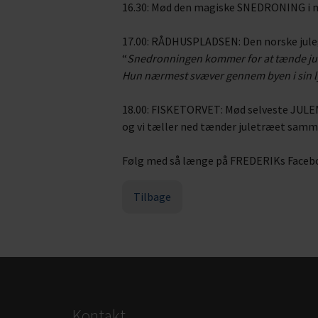
16.30: Mød den magiske SNEDRONING i 
17.00: RÅDHUSPLADSEN: Den norske ju
“
Snedronningen kommer for at tænde jule
Hun nærmest svæver gennem byen i sin ly
18.00: FISKETORVET: Mød selveste JU
og vi tæller ned tænder juletræet sam
Følg med så længe på FREDERIKs Faceb
Tilbage
Kontakt