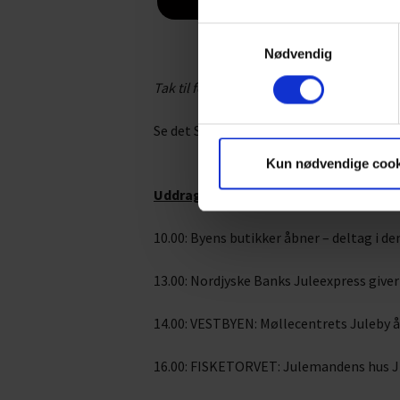
Samtykkevalg
Nødvendig
Tak til fotograf: Michael Madsen, OctoMe
Se det STORE program
- KLIK HER!
Kun nødvendige cook
Uddrag af byens juleoplevelser:
10.00: Byens butikker åbner – deltag i 
13.00: Nordjyske Banks Juleexpress giver
14.00: VESTBYEN: Møllecentrets Juleby 
16.00: FISKETORVET: Julemandens hus 