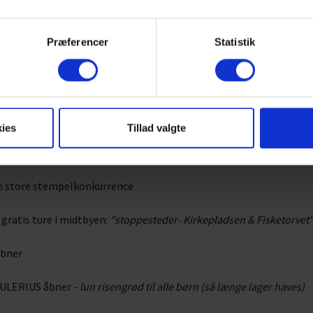
Præferencer
Statistik
dia
ies
Tillad valgte
den store stempelkonkurrence
 gratis ture i midtbyen:
"stoppesteder- Kirkepladsen & Fisketorvet
åbner
JULERIUS åbner -
lun risengrød til alle børn (så længe lager haves)