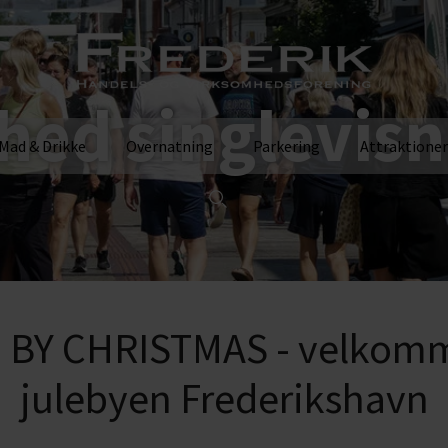
hed singlevisn
Mad & Drikke
Overnatning
Parkering
Attraktioner
BY CHRISTMAS - velkomm
julebyen Frederikshavn