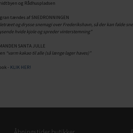
midtbyen og Rådhuspladsen
legran tændes af SNEDRONNINGEN
træet og drysse snemagi over Frederikshavn, så der kan falde sne
sende hvide kjole og spreder vinterstemning”
LEMANDEN SANTA JULLE
men
“varm kakao til alle (så længe lager haves)”
ook -
KLIK HER!
Åbningstider butikker