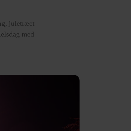
g, juletræet
ndelsdag med