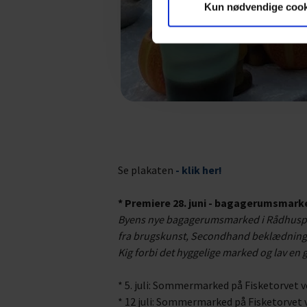
Kun nødvendige cook
Se plakaten
- klik her!
* Premiere 28. juni - bagagerumsmarke
Byens nye bagagerumsmarked i Rådhusparke
fra brugskunst, Secondhand beklædning,
Kig forbi det hyggelige marked og lav 
* 5. juli: Sommermarked på Fisketorvet 
* 12 juli: Sommermarked på Fisketorvet 