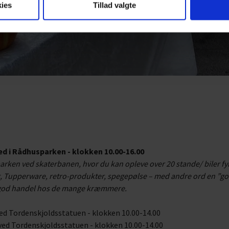
ies
Tillad valgte
d i Rådhusparken - klokken 10.00-16.00
n ved skaterbanen, hvor du kan opleve over 20 stande/ biler fyldt
 Tupperware, retro-produkter, spegepølse – med andre ord en ”go
en god handel hos de mange kræmmere.
ved Tordenskjoldsstatuen - klokken 10.00-14.00
ved Tordenskjoldsstatuen - klokken 10.00-14.00