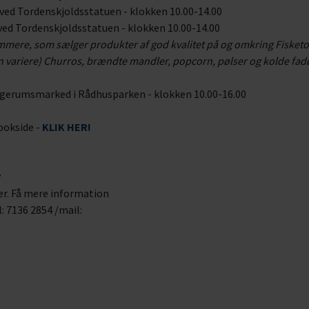
 ved Tordenskjoldsstatuen - klokken 10.00-14.00
ved Tordenskjoldsstatuen - klokken 10.00-14.00
mmere, som sælger produkter af god kvalitet på og omkring Fisketo
n variere) Churros, brændte mandler, popcorn, pølser og kolde fadø
agerumsmarked i Rådhusparken - klokken 10.00-16.00
ookside -
KLIK HER!
?
ter. Få mere information
: 7136 2854 /mail: