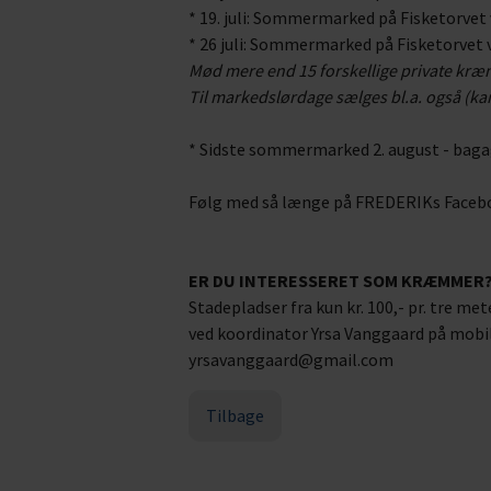
* 19. juli: Sommermarked på Fisketorvet
* 26 juli: Sommermarked på Fisketorvet 
Mød mere end 15 forskellige private kræ
Til markedslørdage sælges bl.a. også (ka
* Sidste sommermarked 2. august - bag
Følg med så længe på FREDERIKs Faceb
ER DU INTERESSERET SOM KRÆMMER
Stadepladser fra kun kr. 100,- pr. tre me
ved koordinator Yrsa Vanggaard på mobil
yrsavanggaard@gmail.com
Tilbage