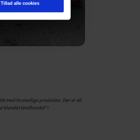
Tillad alle cookies
 med forskellige produkter. Der er alt
d blandet landhandel”!