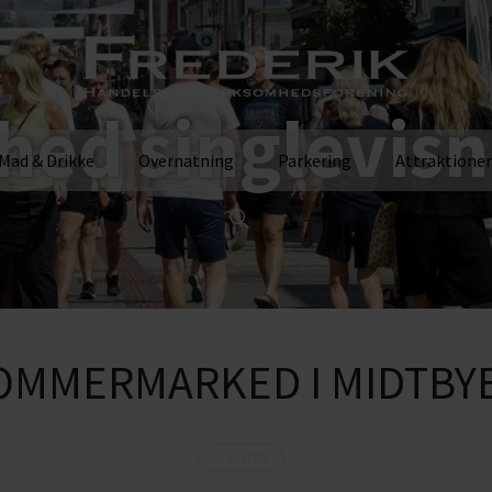
hed singlevisn
Mad & Drikke
Overnatning
Parkering
Attraktioner
OMMERMARKED I MIDTBY
Events