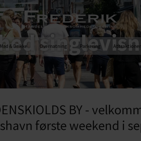
hed singlevisn
Mad & Drikke
Overnatning
Parkering
Attraktioner
ENSKIOLDS BY - velkomme
kshavn første weekend i s