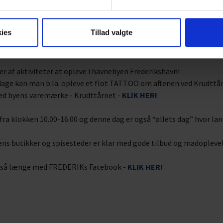
ies
Tillad valgte
r af aktiviteter at opleve i havnebyen Frederikshavn!
 dage kan man b.la. opleve et flot TATTOO om aftenen ved Krudttå
ved byens varemærke - Krudttårnet -
KLIK HER!
ra klokken 10.00-16.00 og denne dag er også “øllets dag” hvor lan
s butikker og spisesteder er klar med gode tilbud og madoplevel
d så længe med FREDERIKs Facebook -
KLIK HER!