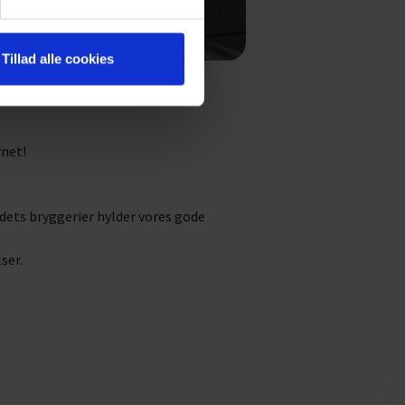
Tillad alle cookies
rnet!
dets bryggerier hylder vores gode
ser.