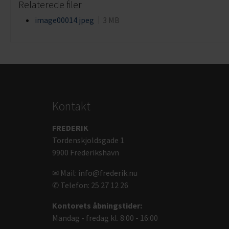
Relaterede filer
image00014.jpeg
3 MB
Kontakt
FREDERIK
Tordenskjoldsgade 1
9900 Frederikshavn
✉ Mail: info@frederik.nu
✆ Telefon: 25 27 12 26
Kontorets åbningstider:
Mandag - fredag kl. 8:00 - 16:00