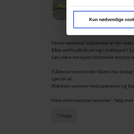
Kun nødvendige cook
Første weekend i september er der masse
Både ved Krudttårnet og i midtbyen! I 2
Læs mere om byens historiske festival 
Flådestationen holder åbent hus lørdag f
special-øl.
Midtbyen summer med oplevelser og byen
Flere informationer kommer - følg me
Tilbage