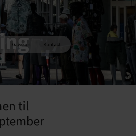
ing
Gavekort
Kontakt
n til
eptember